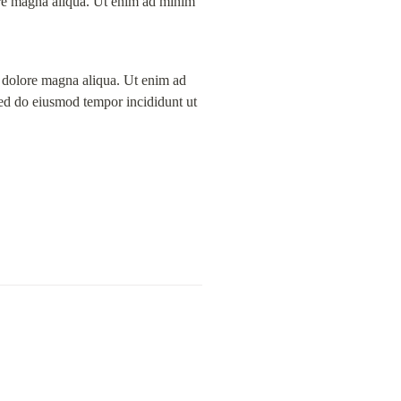
ore magna aliqua. Ut enim ad minim 
et dolore magna aliqua. Ut enim ad 
ed do eiusmod tempor incididunt ut 