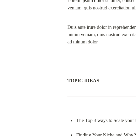
Lorem ipsum dolor sit amet, consect
veniam, quis nostrud exercitation u
Duis aute irure dolor in reprehenderi
minim veniam, quis nostrud exercita
ad minum dolor.
TOPIC IDEAS
The Top 3 ways to Scale your 
Finding Your Niche and Why 