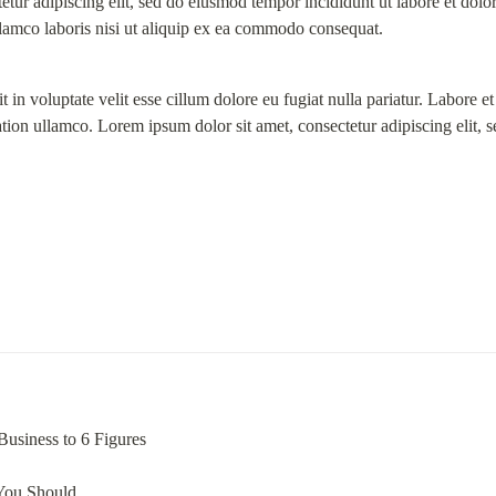
etur adipiscing elit, sed do eiusmod tempor incididunt ut labore et dol
llamco laboris nisi ut aliquip ex ea commodo consequat.
t in voluptate velit esse cillum dolore eu fugiat nulla pariatur. Labore 
tion ullamco. Lorem ipsum dolor sit amet, consectetur adipiscing elit, s
Business to 6 Figures
You Should